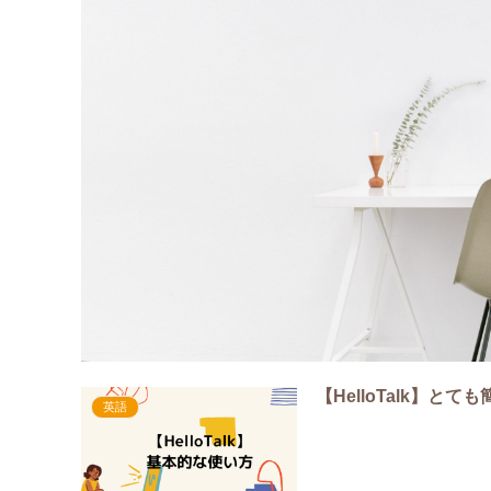
【HelloTalk】
英語